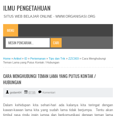
ILMU PENGETAHUAN
SITUS WEB BELAJAR ONLINE - WWW.ORGANISASI.ORG
MENU
Home
»
Artikel
»
ID
»
Pertemanan
»
Tips dan Trik
»
ZZC003
»
Cara Menghubungi
Teman Lama yang Putus Kontak / Hubungan
CARA MENGHUBUNGI TEMAN LAMA YANG PUTUS KONTAK /
HUBUNGAN
godam64
07:55
Komentari
Dalam kehidupan kita sehari-hari ada kalanya kita teringat dengan
kawan-kawan lama kita yang sudah lama tidak berjumpa. Tentu akan
timbul rasa rindu ingin jumpa dan berkomunikasi dengan teman lama