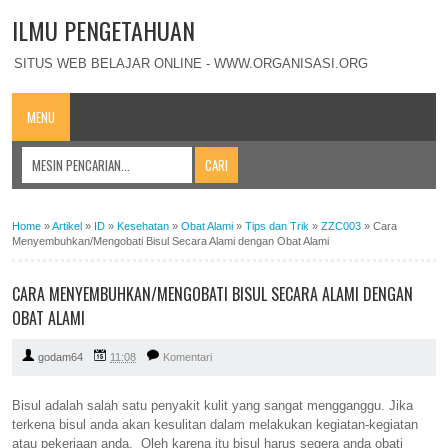
ILMU PENGETAHUAN
SITUS WEB BELAJAR ONLINE - WWW.ORGANISASI.ORG
MENU
Home
»
Artikel
»
ID
»
Kesehatan
»
Obat Alami
»
Tips dan Trik
»
ZZC003
»
Cara
Menyembuhkan/Mengobati Bisul Secara Alami dengan Obat Alami
CARA MENYEMBUHKAN/MENGOBATI BISUL SECARA ALAMI DENGAN
OBAT ALAMI
godam64
11:08
Komentari
Bisul adalah salah satu penyakit kulit yang sangat mengganggu. Jika
terkena bisul anda akan kesulitan dalam melakukan kegiatan-kegiatan
atau pekerjaan anda. Oleh karena itu bisul harus segera anda obati