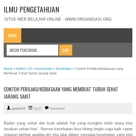
ILMU PENGETAHUAN
SITUS WEB BELAJAR ONLINE - WWW.ORGANISASI.ORG
MENU
Home
»
Artikel
»
ID
»
Keseharian
»
Kesehatan
»
Contoh Perilaku/Kebiasaan yang
Membuat Tubuh Sehat Jarang Sakit
CONTOH PERILAKU/KEBIASAAN YANG MEMBUAT TUBUH SEHAT
JARANG SAKIT
godam64
14:47
Komentari
Badan yang sehat dan kuat adalah hal yang mungkin telah biasa kita
rasakan sehari-hari. Namun kesehatan bisa hilang begitu saja baik cepat
maupun lambat apabila diri kita lalai dalam menjaga kesehatan yang kita