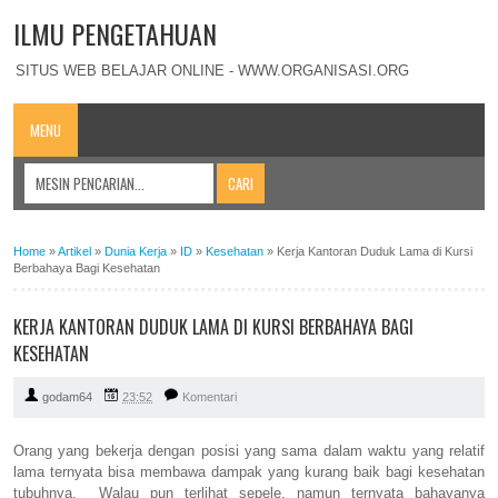
ILMU PENGETAHUAN
SITUS WEB BELAJAR ONLINE - WWW.ORGANISASI.ORG
MENU
Home
»
Artikel
»
Dunia Kerja
»
ID
»
Kesehatan
»
Kerja Kantoran Duduk Lama di Kursi
Berbahaya Bagi Kesehatan
KERJA KANTORAN DUDUK LAMA DI KURSI BERBAHAYA BAGI
KESEHATAN
godam64
23:52
Komentari
Orang yang bekerja dengan posisi yang sama dalam waktu yang relatif
lama ternyata bisa membawa dampak yang kurang baik bagi kesehatan
tubuhnya. Walau pun terlihat sepele, namun ternyata bahayanya