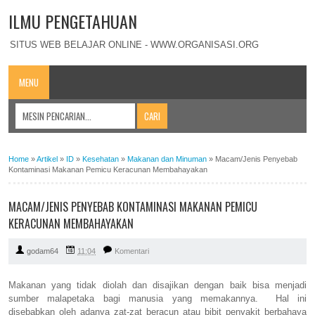
ILMU PENGETAHUAN
SITUS WEB BELAJAR ONLINE - WWW.ORGANISASI.ORG
MENU
Home
»
Artikel
»
ID
»
Kesehatan
»
Makanan dan Minuman
»
Macam/Jenis Penyebab
Kontaminasi Makanan Pemicu Keracunan Membahayakan
MACAM/JENIS PENYEBAB KONTAMINASI MAKANAN PEMICU
KERACUNAN MEMBAHAYAKAN
godam64
11:04
Komentari
Makanan yang tidak diolah dan disajikan dengan baik bisa menjadi
sumber malapetaka bagi manusia yang memakannya. Hal ini
disebabkan oleh adanya zat-zat beracun atau bibit penyakit berbahaya