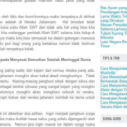
u mendapatkan godaan makhluk halus jahat yang tidak
Ras Ayam yang T
Persilangan An
Lama Waktu Tu
 oleh iblis dan kroni-kroninya maka tempatnya di akhirat
yang Dimakan
ian adalah di Neraka Jahannam. Hal tersebut telah
Alasan Penyeb
nusia yaitu Allah SWT dan tidak ada hal yang bisa kita
Selama-Lamany
kita melanggar perintah Allah SWT selama kita hidup di
Tubuh Kucing T
Mikroba
hnya maka kita bisa termasuk ke dalam golongan manusia
Luas Negara Bel
itu pun bagi orang yang bertakwa namun tidak beriman
Timur
ah tempatnya kelak.
TIPS & TRIK
aripada Menyesal Kemudian Setelah Meninggal Dunia
Cara Mengundan
g paling sadis dan kejam dari semua neraka yang ada.
Musholla
jahanam mungkin akan kekal abadi menghuninya. Tidak
Cara Menambah
Bertambah Ban
antu. Masing-masing penghuni sibuk dengan siksa dan
Cara Menyembuh
Berbagai bentuk siksaan yang sangat kejam yang mungkin
Alami dengan O
belumnya mungkin akan menghiasi seluruh isi neraka.
Cara Mengatasi
gin keluar dari neraka jahanam kembali ke dunia untuk
Kenakalan Ana
Cara Mengatasi
Secara Alami d
t ini diberikan dua pilihan. Ingin menjadi penghuni surga
SERBA-SERBI
ka maka ikutilah hawa nafsu yang selalu dipengaruhi oleh
manusia. Namun jika ingin masuk ke dalam surga maka