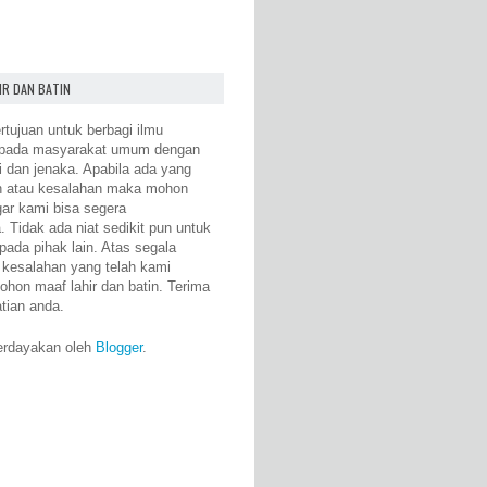
IR DAN BATIN
rtujuan untuk berbagi ilmu
epada masyarakat umum dengan
i dan jenaka. Apabila ada yang
n atau kesalahan maka mohon
gar kami bisa segera
 Tidak ada niat sedikit pun untuk
pada pihak lain. Atas segala
 kesalahan yang telah kami
ohon maaf lahir dan batin. Terima
atian anda.
erdayakan oleh
Blogger
.