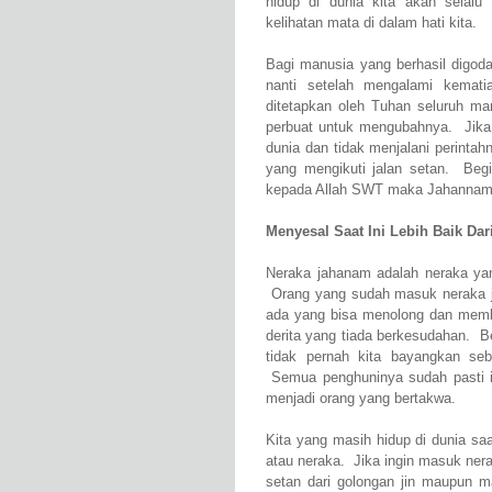
hidup di dunia kita akan selal
kelihatan mata di dalam hati kita.
Bagi manusia yang berhasil digoda
nanti setelah mengalami kemat
ditetapkan oleh Tuhan seluruh ma
perbuat untuk mengubahnya. Jika 
dunia dan tidak menjalani perinta
yang mengikuti jalan setan. Beg
kepada Allah SWT maka Jahannaml
Menyesal Saat Ini Lebih Baik D
Neraka jahanam adalah neraka yan
Orang yang sudah masuk neraka 
ada yang bisa menolong dan memb
derita yang tiada berkesudahan. 
tidak pernah kita bayangkan se
Semua penghuninya sudah pasti in
menjadi orang yang bertakwa.
Kita yang masih hidup di dunia saa
atau neraka. Jika ingin masuk nera
setan dari golongan jin maupun 