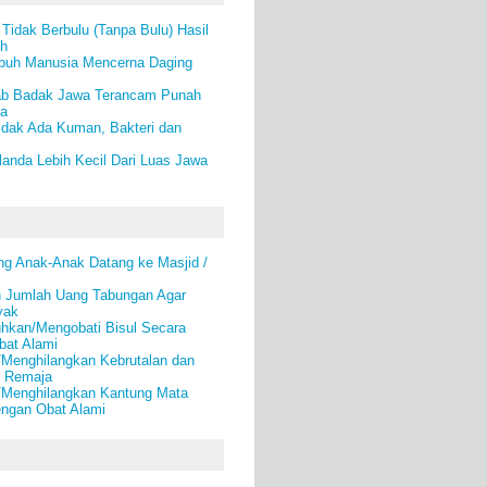
idak Berbulu (Tanpa Bulu) Hasil
eh
buh Manusia Mencerna Daging
ab Badak Jawa Terancam Punah
a
idak Ada Kuman, Bakteri dan
anda Lebih Kecil Dari Luas Jawa
g Anak-Anak Datang ke Masjid /
 Jumlah Uang Tabungan Agar
yak
kan/Mengobati Bisul Secara
bat Alami
/Menghilangkan Kebrutalan dan
k Remaja
/Menghilangkan Kantung Mata
engan Obat Alami