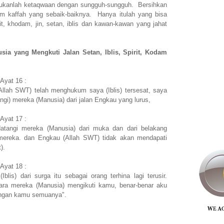
akukanlah ketaqwaan dengan sungguh-sungguh. Bersihkan
slim kaffah yang sebaik-baiknya. Hanya itulah yang bisa
rit, khodam, jin, setan, iblis dan kawan-kawan yang jahat
sia yang Mengkuti Jalan Setan, Iblis, Spirit, Kodam
 Ayat 16 :
Allah SWT) telah menghukum saya (Iblis) tersesat, saya
gi) mereka (Manusia) dari jalan Engkau yang lurus,
 Ayat 17 :
atangi mereka (Manusia) dari muka dan dari belakang
 mereka. dan Engkau (Allah SWT) tidak akan mendapati
).
 Ayat 18 :
Iblis) dari surga itu sebagai orang terhina lagi terusir.
ara mereka (Manusia) mengikuti kamu, benar-benar aku
engan kamu semuanya".