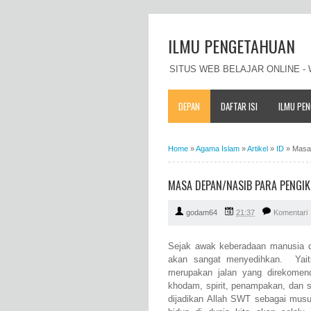
ILMU PENGETAHUAN
SITUS WEB BELAJAR ONLINE 
DEPAN
DAFTAR ISI
ILMU PE
Home
»
Agama Islam
»
Artikel
»
ID
»
Masa 
MASA DEPAN/NASIB PARA PENGIKU
godam64
21:37
Komentari
Sejak awak keberadaan manusia di
akan sangat menyedihkan. Yaitu
merupakan jalan yang direkomendas
khodam, spirit, penampakan, dan se
dijadikan Allah SWT sebagai mus