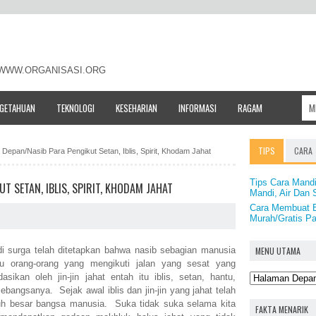
- WWW.ORGANISASI.ORG
NGETAHUAN
TEKNOLOGI
KESEHARIAN
INFORMASI
RAGAM
TIPS
CARA
Depan/Nasib Para Pengikut Setan, Iblis, Spirit, Khodam Jahat
Tips Cara Mandi
T SETAN, IBLIS, SPIRIT, KHODAM JAHAT
Mandi, Air Dan
Cara Membuat B
Murah/Gratis Pa
MENU UTAMA
 surga telah ditetapkan bahwa nasib sebagian manusia
 orang-orang yang mengikuti jalan yang sesat yang
ikan oleh jin-jin jahat entah itu iblis, setan, hantu,
bangsanya. Sejak awal iblis dan jin-jin yang jahat telah
uh besar bangsa manusia. Suka tidak suka selama kita
FAKTA MENARIK