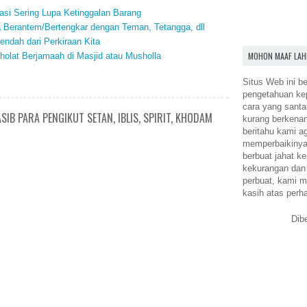
si Sering Lupa Ketinggalan Barang
a Berantem/Bertengkar dengan Teman, Tetangga, dll
endah dari Perkiraan Kita
MOHON MAAF LAH
holat Berjamaah di Masjid atau Musholla
Situs Web ini be
pengetahuan k
cara yang santa
IB PARA PENGIKUT SETAN, IBLIS, SPIRIT, KHODAM
kurang berkena
beritahu kami a
memperbaikinya.
berbuat jahat ke
kekurangan dan
perbuat, kami m
kasih atas perh
Dib