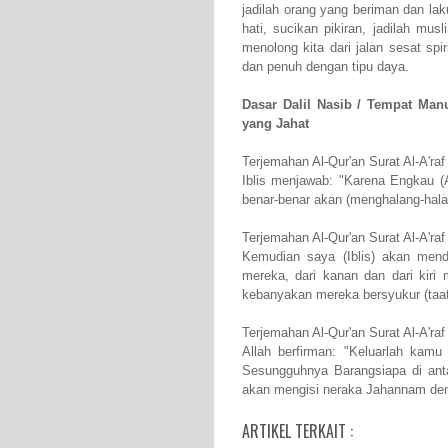
jadilah orang yang beriman dan l
hati, sucikan pikiran, jadilah mu
menolong kita dari jalan sesat spi
dan penuh dengan tipu daya.
Dasar Dalil Nasib / Tempat Manu
yang Jahat
Terjemahan Al-Qur'an Surat Al-A'raf
Iblis menjawab: "Karena Engkau (
benar-benar akan (menghalang-halan
Terjemahan Al-Qur'an Surat Al-A'raf
Kemudian saya (Iblis) akan mend
mereka, dari kanan dan dari kiri
kebanyakan mereka bersyukur (taat
Terjemahan Al-Qur'an Surat Al-A'raf
Allah berfirman: "Keluarlah kamu (
Sesungguhnya Barangsiapa di ant
akan mengisi neraka Jahannam d
ARTIKEL TERKAIT :