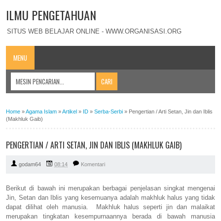
ILMU PENGETAHUAN
SITUS WEB BELAJAR ONLINE - WWW.ORGANISASI.ORG
MENU
Home
»
Agama Islam
»
Artikel
»
ID
»
Serba-Serbi
»
Pengertian / Arti Setan, Jin dan Iblis
(Makhluk Gaib)
PENGERTIAN / ARTI SETAN, JIN DAN IBLIS (MAKHLUK GAIB)
godam64
08:14
Komentari
Berikut di bawah ini merupakan berbagai penjelasan singkat mengenai
Jin, Setan dan Iblis yang kesemuanya adalah makhluk halus yang tidak
dapat dilihat oleh manusia. Makhluk halus seperti jin dan malaikat
merupakan tingkatan kesempurnaannya berada di bawah manusia