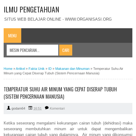
ILMU PENGETAHUAN
SITUS WEB BELAJAR ONLINE - WWW.ORGANISASI.ORG
MENU
Home
»
Artikel
»
Fakta Unik
»
ID
»
Makanan dan Minuman
»
Temperatur Suhu Air
Minum yang Cepat Diserap Tubuh (Sistem Pencernaan Manusia)
TEMPERATUR SUHU AIR MINUM YANG CEPAT DISERAP TUBUH
(SISTEM PENCERNAAN MANUSIA)
godam64
16:51
Komentari
Ketika seseorang mengalami kekurangan cairan tubuh (dehidrasi) maka
seseorang membutuhkan minum air untuk dapat mengembalikan
kekurangan cairan tubuh yang dialaminya. Air minum yang dikonsumsi