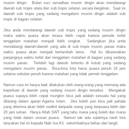
musim dingin. Bulan suci ramadhan musim dingin akan mendatangi
daerah sub tropis utara dan sub tropis selatan secara bergiliran. Saat ini
daerah sub tropis yang sedang mengalami musim dingin adalah sub
tropis di bagian selatan.
Jika anda mendatangi daerah sub tropis yang sedang musim dingin
maka waktu puasa akan terasa lebih cepat karena periode terbit
tenggelam matahari menjadi lebih singkat. Sedangkan jika anda
mendatangi daerah-daerah yang ada di sub tropis musim panas maka
waktu puasa akan menjadi bertambah lama. Hal itu dikarenakan
panjangnya waktu terbit dan tenggelam matahari di bagian yang sedang
musim panas. Terlebih lagi daerah tertentu di kutub yang sedang
mengalami musim panas. Bisa-bisa kita harus puasa penuh 24 jam
selama sebulan penuh karena matahari yang tidak pernah tenggelam.
Namun cara ini hanya baik dilakukan oleh orang-orang yang memang ada
keperluan di daerah yang sedang musim dingin tersebut. Mengakali
puasa supaya lebih cepat mungkin bisa jadi adalah sesuatu hal yang
dilarang dalam ajaran Agama Islam. Jika boleh pun bisa jadi pahala
yang diterima akan lebih sedikit daripada orang yang berpuasa lebih dari
20 jam sehari. Hanya Allah SWT yang tahu mana yang boleh dan mana
yang tidak dalam urusan puasa. Namun tak ada salahnya nanti kita
tanyakan hal ini kepada Nabi Isa AS. sekembalinya beliau dari langit.