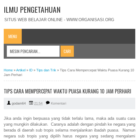
ILMU PENGETAHUAN
SITUS WEB BELAJAR ONLINE - WWW.ORGANISASI.ORG
MENU
Home
»
Artikel
»
ID
»
Tips dan Trik
»
Tips Cara Mempercepat Waktu Puasa Kurang 10
Jam Perhari
TIPS CARA MEMPERCEPAT WAKTU PUASA KURANG 10 JAM PERHARI
godam64
21:54
Komentari
Jika anda ingin berpuasa yang tidak terlalu lama, maka ada suatu cara
yang mungkin dilakukan. Caranya adalah dengan pindah ke negara yang
berada di daerah sub tropis selama menjalankan ibadah puasa. Namun
negara sub tropis yang dipilih harus negara yang sedang mengalami